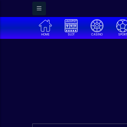
HOME
SLOT
CASINO
SPOR