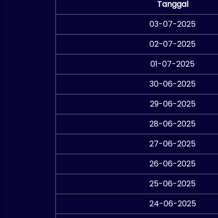
Tanggal
03-07-2025
02-07-2025
01-07-2025
30-06-2025
29-06-2025
28-06-2025
27-06-2025
26-06-2025
25-06-2025
24-06-2025