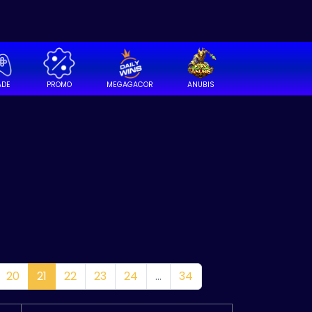
ADE
PROMO
MEGAGACOR
ANUBIS
20
21
22
23
24
...
34