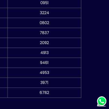
0951
3224
0802
7837
2092
4913
9461
4953
3971
6782