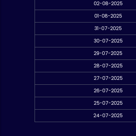
02-08-2025
01-08-2025
31-07-2025
30-07-2025
29-07-2025
28-07-2025
27-07-2025
26-07-2025
25-07-2025
24-07-2025