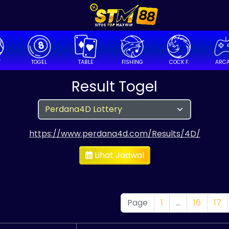
T
TOGEL
TABLE
FISHING
COCK F.
ARC
Result Togel
https://www.perdana4d.com/Results/4D/
Lihat Jadwal
Page
1
...
16
17