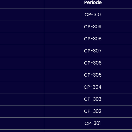
Periode
CP-310
CP-309
CP-308
CP-307
CP-306
CP-305
CP-304
CP-303
CP-302
CP-301