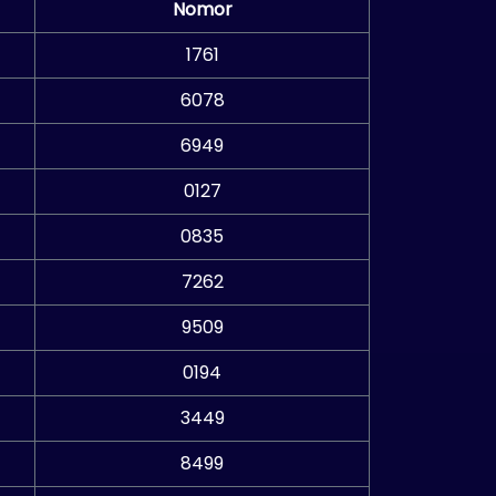
Nomor
1761
6078
6949
0127
0835
7262
9509
0194
3449
8499