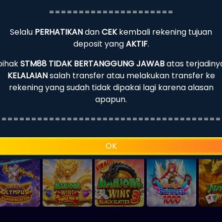
=====================
Selalu
PERHATIKAN
dan
CEK
kembali rekening tujuan
deposit yang
AKTIF
.
pihak
STM88 TIDAK BERTANGGUNG JAWAB
atas terjadiny
KELALAIAN
salah transfer atau melakukan transfer ke
rekening yang sudah tidak dipakai lagi karena alasan
apapun.
=====================================
OK