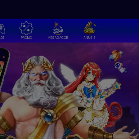
ADE
PROMO
MEGAGACOR
ANUBIS