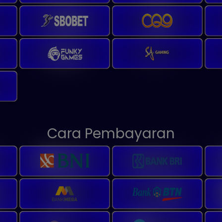
Cara Pembayaran