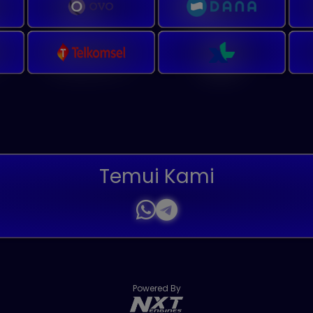
Temui Kami
Powered By