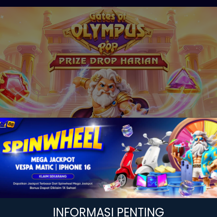
INFORMASI PENTING