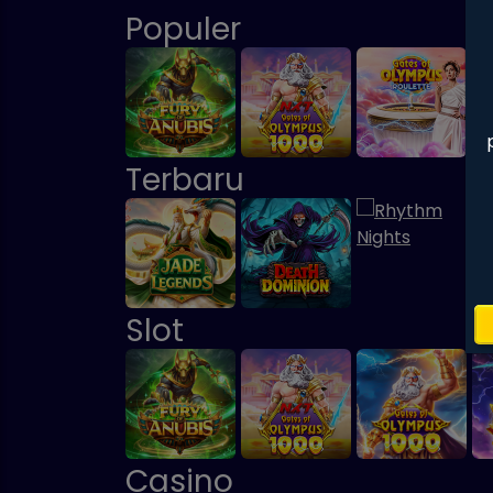
Populer
Terbaru
Slot
Casino