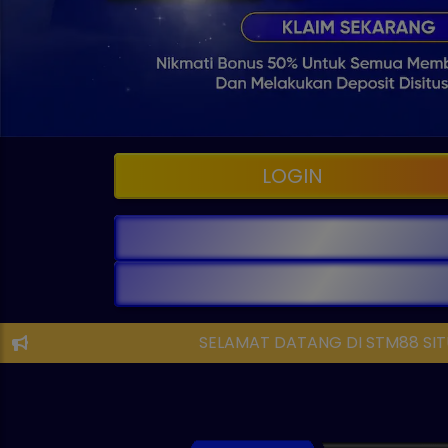
LOGIN
AMAT DATANG DI STM88 SITUS TERBESAR DAN TERPERCAY