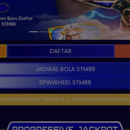
DAFTAR
JADWAL BOLA STM88
SPINWHEEL STM88
A, BERAPAPUN KEMENANGAN ANDA PASTI DI BAYAR LUNAS!