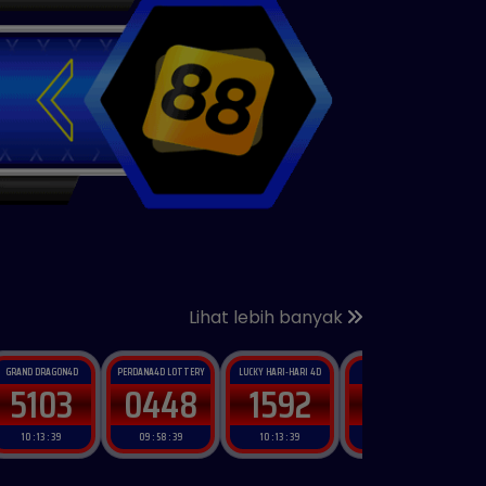
Lihat lebih banyak
PERDANA4D LOTTERY
LUCKY HARI-HARI 4D
TOTOMACAU 1PM
TOTOMACAU 4PM
0448
1592
0629
2900
09 : 58 : 36
10 : 13 : 36
04 : 28 : 36
07 : 28 : 36